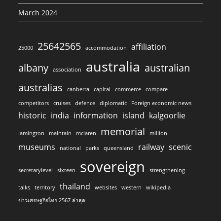
March 2024
25642565
affiliation
25000
accommodation
australia
albany
australian
association
australias
canberra
capital
commerce
compare
competitors
cruises
defence
diplomatic
Foreign economic news
historic
india
information
island
kalgoorlie
memorial
lamington
maintain
mclaren
million
museums
railway
scenic
national
parks
queensland
sovereign
secretarylevel
sixteen
strengthening
thailand
talks
territory
websites
western
wikipedia
ข่าวเศรษฐกิจไทย 2567 ล่าสุด