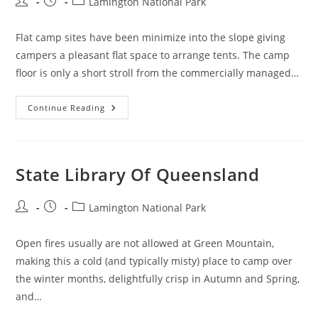
Post
Post
Post
Lamington National Park
author:
published:
category:
Flat camp sites have been minimize into the slope giving
campers a pleasant flat space to arrange tents. The camp
floor is only a short stroll from the commercially managed…
Lamington
Continue Reading
National
Park
Oreillys
Queensland
Private
Excursions
State Library Of Queensland
Post
Post
Post
Lamington National Park
author:
published:
category:
Open fires usually are not allowed at Green Mountain,
making this a cold (and typically misty) place to camp over
the winter months, delightfully crisp in Autumn and Spring,
and…