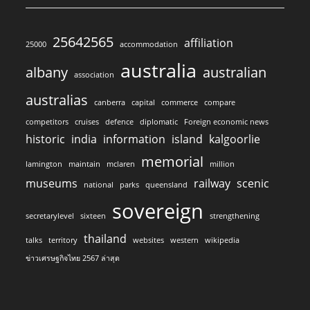
25642565
affiliation
25000
accommodation
australia
albany
australian
association
australias
canberra
capital
commerce
compare
competitors
cruises
defence
diplomatic
Foreign economic news
historic
india
information
island
kalgoorlie
memorial
lamington
maintain
mclaren
million
museums
railway
scenic
national
parks
queensland
sovereign
secretarylevel
sixteen
strengthening
thailand
talks
territory
websites
western
wikipedia
ข่าวเศรษฐกิจไทย 2567 ล่าสุด