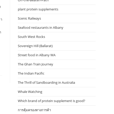
Off-the-Beaten-Path
ง
plant protein supplements
Scenic Railways
นำ
Seafood restaurants in Albany
ก
South West Rocks
Sovereign Hill (Ballarat)
Street food in Albany WA
The Ghan Train Journey
The Indian Pacific
The Thrill of Sandboarding in Australia
Whale Watching
Which brand of protein supplement is good?
การคุ้มครองทางการค้า