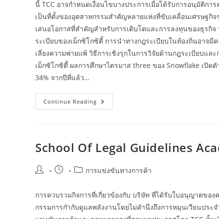
นี้ TCC อาจกำหนดเงื่อนไขบางประการเมื่อได้รับการอนุมัติการควบ
เป็นที่ตั้งของอุตสาหกรรมสำคัญหลายแห่งที่ขับเคลื่อนเศรษฐกิ
เสนอโอกาสที่สำคัญสำหรับการเติบโตและการลงทุนของธุรกิจ น
ระเบียบของเม็กซิโกซิตี้ การนำทางกฎระเบียบในท้องถิ่นอาจมี
เลี่ยงความพ่ายแพ้ วิธีการเชิงรุกในการวิจัยด้านกฎระเบียบแ
เม็กซิโกซิตี้ ผลการศึกษาไตรมาส three ของ Snowflake เปิดตัว
34% จากปีที่แล้ว…
Commerce
Continue Reading
Competitors
Fee
Wikipedia
School Of Legal Guidelines Ac
Post
Post
Post
การแข่งขันทางการค้า
author:
published:
category:
การควบรวมกิจการที่เกี่ยวข้องกับ บริษัท ที่ได้รับใบอนุญาต
กรรมการกำกับดูแลพลังงานโดยไม่คำนึงถึงการหมุนเวียนประจำป