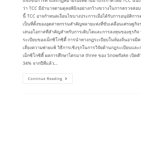
แข่งขันการค้าและกฎหมายรองที่ตามมาประกาศโดย TCC นั้นเงียบ
ว่า TCC มีอำนาจตามดุลยพินิจอย่างกว้างขวางในการตรวจสอบทุ
นี้ TCC อาจกำหนดเงื่อนไขบางประการเมื่อได้รับการอนุมัติการควบ
เป็นที่ตั้งของอุตสาหกรรมสำคัญหลายแห่งที่ขับเคลื่อนเศรษฐกิ
เสนอโอกาสที่สำคัญสำหรับการเติบโตและการลงทุนของธุรกิจ น
ระเบียบของเม็กซิโกซิตี้ การนำทางกฎระเบียบในท้องถิ่นอาจมี
เลี่ยงความพ่ายแพ้ วิธีการเชิงรุกในการวิจัยด้านกฎระเบียบแ
เม็กซิโกซิตี้ ผลการศึกษาไตรมาส three ของ Snowflake เปิดตัว
34% จากปีที่แล้ว…
School
Continue Reading
Of
Legal
Guidelines
Academia
Edu