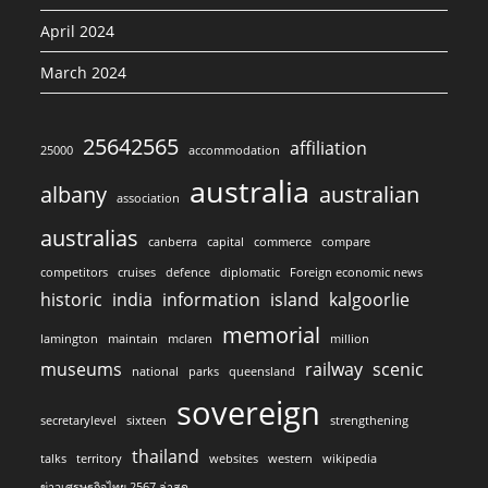
April 2024
March 2024
25642565
affiliation
25000
accommodation
australia
albany
australian
association
australias
canberra
capital
commerce
compare
competitors
cruises
defence
diplomatic
Foreign economic news
historic
india
information
island
kalgoorlie
memorial
lamington
maintain
mclaren
million
museums
railway
scenic
national
parks
queensland
sovereign
secretarylevel
sixteen
strengthening
thailand
talks
territory
websites
western
wikipedia
ข่าวเศรษฐกิจไทย 2567 ล่าสุด