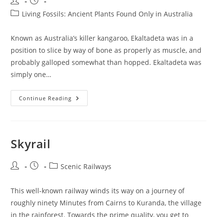
Post
Post
author:
published:
Post
Living Fossils: Ancient Plants Found Only in Australia
category:
Known as Australia’s killer kangaroo, Ekaltadeta was in a
position to slice by way of bone as properly as muscle, and
probably galloped somewhat than hopped. Ekaltadeta was
simply one…
Fossil
Continue Reading
Sawfly
Discovery
Sixteen
Million
Years
Within
Skyrail
The
Making
Post
Post
Post
Scenic Railways
author:
published:
category:
This well-known railway winds its way on a journey of
roughly ninety Minutes from Cairns to Kuranda, the village
in the rainforest. Towards the prime quality, you get to