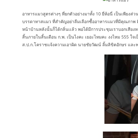
อาหารแมวสูตรต่างๆ ที่ยกตัวอย่างมาทั้ง 10 ยี่ห้อนี่ เป็นเพี
บรรดาทาสแมว ที่สำคัญอย่าลืมเลือกซื้ออาหารแมวที่มีคุณภาพ ม
หน้าบ้านหลังนั้นก็ได้กลิ่นเเล้ว พอได้มีการประชุมเราบอกเส
สิ้นภายในสิ้นเดือน ก.พ. เป็นไงคะ เยอะไหมคะ งงไหม 555 ใจเย
ส.ป.ก.โคราชแจ้งความเอาผิด นายชัยวัฒน์ ลิ้มลิขิตอักษร และ