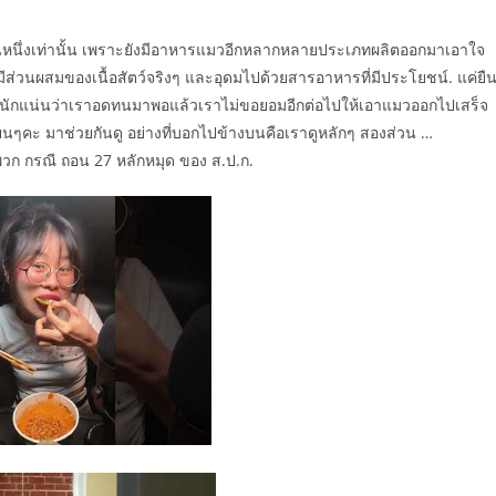
ยงส่วนหนึ่งเท่านั้น เพราะยังมีอาหารแมวอีกหลากหลายประเภทผลิตออกมาเอาใจ
ีส่วนผสมของเนื้อสัตว์จริงๆ และอุดมไปด้วยสารอาหารที่มีประโยชน์. แค่ยื
ียงหนักแน่นว่าเราอดทนมาพอแล้วเราไม่ขอยอมอีกต่อไปให้เอาแมวออกไปเสร็จ
็นๆคะ มาช่วยกันดู อย่างที่บอกไปข้างบนคือเราดูหลักๆ สองส่วน …
พวก กรณี ถอน 27 หลักหมุด ของ ส.ป.ก.