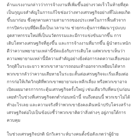
ด้านแรงงานกล่าวว่าการจ้างงานที่เพิ่มขึ้นอย่างรวดเร็วในท้ายที่สุด
เป็นกุญแจสำคัญในการแก้ไขช่องว่างทางเศรษฐกิจอย่างที่ไม่เคยเกิด
ขึ้นมาก่อน ซึ่งคุกคามความสามารถของประเทศในการฟื้นตัวจาก
การปิดระบบที่ยืดเยื้อเป็นเวลานาน ช่วยกระตุ้นการพัฒนารูปแบบ
อุตสาหกรรมใหม่ที่เป็นนวัตกรรมและมีการแข่งขันมากขึ้น การ
เติบโตทางเศรษฐกิจที่สูงขึ้น และการจ้างงานที่มากขึ้น ผู้นำตระหนัก
ดีว่าความพยายามเหล่านี้ขัดแย้งกับการเติบโต แต่พวกเขาเห็นว่า
ความพยายามเหล่านี้มีความสำคัญอย่างยิ่งต่อการลดความเสี่ยงของ
วิกฤติในระยะยาว พวกเขาสามารถถอนเท้าออกจากเหยียบได้หาก
พวกเขากลัวว่าความเสียหายในระยะสั้นต่อเศรษฐกิจจะเริ่มเสี่ยงต่อ
การก่อให้เกิดวิกฤติที่พวกเขาพยายามจะหลีกเลี่ยง หรือพวกเขาอาจ
เปิดเผยมาตรการกระตุ้นเศรษฐกิจครั้งใหญ่ เช่นเดียวกับที่คนรุ่นก่อน
เคยทำในช่วงที่เศรษฐกิจตกต่ำก่อนหน้านี้ จนถึงตอนนี้ พวกเขาไม่ได้
ทำอะไรเลย และความจริงที่ว่าพวกเขายังคงเดินหน้าปรับโครงสร้าง
เศรษฐกิจต่อไปเป็นข้อบ่งชี้ว่าพวกเขาคิดว่าสิ่งต่างๆ อยู่ภายใต้การ
ควบคุม
ในช่วงเศรษฐกิจปกติ นักวิเคราะห์บางคนตั้งข้อสังเกตว่าผู้ย้าย