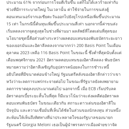
ประมาณ 61% จากก่อนการโจมตีเริ่มขึ้น แต่ก็ไม่ได้เลวร้ายเท่ากับ
ช่วงที่มีการระบาดใหญ่ ในเวลานั้น ค่าใช้จ่ายในการขนส่งตู้
คอนเทนเนอร์จากเอเชียตะวันออกไปยังยุโรปเหนือเพิ่มขึ้นประมาณ
15 เท่า ในกรณีนี้ต้นทุนเพิ่มขึ้นประมาณสี่เท่า นอกจากนี้ค่าขนส่ง
เริ่มลดลงจากจุดสูงสุดในช่วงที่ผ่านมา ผลลัพธ์ที่โดดเด่นที่สุดของ
นโยบายชุดนี้คือส่วนต่างระหว่างผลตอบแทนของพันธบัตรระยะยาว
ของเยอรมันและอิตาลีลดลงจากมากกว่า 200 Basis Point ในเดือน
ตุลาคม 2023 เหลือ 116 Basis Point ในขณะนี้ ซึ่งต่ำที่สุดนับตั้งแต่
เดือนพฤศจิกายน 2021 อัตราผลตอบแทนของอิตาลีลดลง พันธบัตร
หมายความว่าอิตาลีเผชิญกับอุปสรรคน้อยลงในการชำระหนี้
อธิปไตยที่มีขนาดค่อนข้างใหญ่ รัฐมนตรีคลังของอิตาลีกล่าวว่าเขา
หวังว่าจะลดการแพร่กระจายต่อไป ในขณะที่รัฐบาลยังคงพยายาม
ลดการขาดดุลงบประมาณต่อไป นอกจากนี้ เมื่อ ECB เริ่มปรับลด
อัตราดอกเบี้ยระยะสั้นในที่สุด ก็มีแนวโน้มว่าจะส่งผลดีต่ออัตราผล
ตอบแทนพันธบัตร ในขณะเดียวกัน สถานะดาวเด่นของอิตาลีใน
ปัจจุบัน และความเชื่อมั่นที่เห็นได้ชัดในส่วนของนักลงทุน ส่วนหนึ่ง
สะท้อนให้เห็นถึงทิศทางที่น่าประหลาดใจของรัฐบาลของนายก
รัฐมนตรี Giorgia Meloni เธอเป็นผู้นำพรรคการเมืองฝ่ายขวาจัด