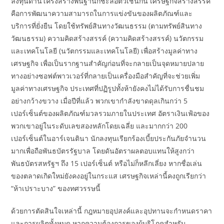
ลงทุนด้านโครงสร้างพื้นฐานก็ชะลอตัวเช่นกัน เศรษฐกิจสร้างสรรค์
คือการพัฒนาความสามารถในการแข่งขันของผลิตภัณฑ์และ
บริการที่ยั่งยืน โดยใช้ทรัพย์สินทางวัฒนธรรม (ตามทรัพย์สินทาง
วัฒนธรรม) ความคิดสร้างสรรค์ (ความคิดสร้างสรรค์) นวัตกรรม
และเทคโนโลยี (นวัตกรรมและเทคโนโลยี) เพื่อสร้างมูลค่าทาง
เศรษฐกิจ เพื่อเป็นรากฐานสำคัญก่อนที่จะกลายเป็นจุดหมายปลาย
ทางอย่างซอฟต์พาวเวอร์ที่กลายเป็นเครื่องมือสำคัญที่จะช่วยเพิ่ม
มูลค่าทางเศรษฐกิจ ประเทศที่ปฏิรูปทั้งห้ายังคงไม่ได้รับการชื่นชม
อย่างกว้างขวาง เมื่อปีที่แล้ว พวกเขากำลังขาดดุลเกินกว่า 5
เปอร์เซ็นต์ของผลิตภัณฑ์มวลรวมภายในประเทศ อัตราเงินเฟ้อของ
พวกเขาอยู่ในระดับเลขสองหลักโดยเฉลี่ย และมากกว่า 200
เปอร์เซ็นต์ในอาร์เจนตินา นักลงทุนเรียกร้องเบี้ยประกันภัยจำนวน
มากเพื่อถือพันธบัตรรัฐบาล โดยดันอัตราผลตอบแทนให้สูงกว่า
พันธบัตรสหรัฐฯ ถึง 15 เปอร์เซ็นต์ หรือไม่ก็หลีกเลี่ยง หากชื่อเล่น
ของตลาดเกิดใหม่ยังคงอยู่ในกระแส เศรษฐกิจเหล่านี้คงถูกเรียกว่า
“ห้าเปราะบาง” ของทศวรรษนี้
ด้วยการตัดสินใจเหล่านี้ กฎหมายอุปสงค์และอุปทานจะกำหนดราคา
และการผลิตทั้งหมด หากความต้องการของผู้บริโภคสำหรับ