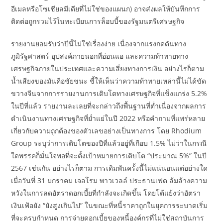
อีเมลหรือโซเชียลมีเดียที่ไม่ใช่ของแผนก) อาจส่งผลให้บันทึกการ
ติดต่อถูกรวมไว้ในทะเบียนการล็อบบี้ของรัฐมนตรีเศรษฐกิจ
รายงานยอมรับว่าปีนี้ไม่ใช่เรื่องง่าย เนื่องจากแรงกดดันทาง
ภูมิรัฐศาสตร์ อุปสงค์ภายนอกที่อ่อนแอ และความท้าทายทาง
เศรษฐกิจภายในประเทศและความเสี่ยงทางการเงิน อย่างไรก็ตาม
น้ำเสียงของมันคือชัยชนะ ชี้ให้เห็นว่าความท้าทายเหล่านี้ไม่ได้ขัด
ขวางจีนจากการรายงานการเติบโตทางเศรษฐกิจที่แข็งแกร่ง 5.2%
ในปีที่แล้ว รายงานละเลยที่จะกล่าวถึงพื้นฐานที่ต่ำเนื่องจากผลการ
ดำเนินงานทางเศรษฐกิจที่ย่ำแย่ในปี 2022 หรือคำถามที่แพร่หลาย
เกี่ยวกับความถูกต้องของตัวเลขอย่างเป็นทางการ โดย Rhodium
Group ระบุว่าการเติบโตของปีที่แล้วอยู่ที่เกือบ 1.5% ไม่ว่าในกรณี
ใดพรรคก็มั่นใจพอที่จะตั้งเป้าหมายการเติบโต “ประมาณ 5%” ในปี
2567 เช่นกัน อย่างไรก็ตาม การเดิมพันครั้งนี้ไม่แน่นอนแต่อย่างใด
เมื่อวันที่ 31 มกราคม เจอโรม พาวเวลล์ ประธานเฟด ล้มล้างความ
หวังในการลดอัตราดอกเบี้ยที่กำลังจะเกิดขึ้น โดยโต้แย้งว่าอัตรา
เงินเฟ้อยัง “ยังสูงเกินไป” ในขณะที่หนี้ราคาถูกในยุคการระบาดเริ่ม
ที่จะครบกำหนด การจ่ายดอกเบี้ยของหนี้องค์กรที่ไม่ใช่สถาบันการ