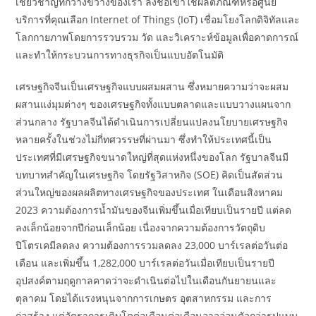
เชี่ยวชาญที่กว้างขวางของเรา ลงชื่อเข้าใช้ผลิตภัณฑ์หรือศูนย์
บริการที่คุณเลือก Internet of Things (IoT) เชื่อมโยงโลกดิจิทัลและ
โลกกายภาพโดยการรวบรวม วัด และวิเคราะห์ข้อมูลเพื่อคาดการณ์
และทำให้กระบวนการทางธุรกิจเป็นแบบอัตโนมัติ
เศรษฐกิจจีนเป็นเศรษฐกิจแบบผสมผสาน ซึ่งหมายความว่าจะผสม
ผสานแง่มุมต่างๆ ของเศรษฐกิจทั้งแบบตลาดและแบบวางแผนจาก
ส่วนกลาง รัฐบาลจีนได้ดำเนินการเปลี่ยนแปลงนโยบายเศรษฐกิจ
หลายครั้งในช่วงไม่กี่ทศวรรษที่ผ่านมา ซึ่งทำให้ประเทศนี้เป็น
ประเทศที่มีเศรษฐกิจขนาดใหญ่ที่สุดแห่งหนึ่งของโลก รัฐบาลจีนมี
บทบาทสำคัญในเศรษฐกิจ โดยรัฐวิสาหกิจ (SOE) คิดเป็นสัดส่วน
ส่วนใหญ่ของผลผลิตทางเศรษฐกิจของประเทศ ในเดือนสิงหาคม
2023 ความต้องการน้ำมันของจีนเพิ่มขึ้นเมื่อเทียบเป็นรายปี แต่ลด
ลงเล็กน้อยจากปีก่อนเล็กน้อย เนื่องจากความต้องการวัตถุดิบ
ปิโตรเคมีลดลง ความต้องการรวมลดลง 23,000 บาร์เรลต่อวันต่อ
เดือน และเพิ่มขึ้น 1,282,000 บาร์เรลต่อวันเมื่อเทียบเป็นรายปี
อุปสงค์ตามฤดูกาลคาดว่าจะดำเนินต่อไปในเดือนกันยายนและ
ตุลาคม โดยได้แรงหนุนจากการเกษตร อุตสาหกรรม และการ
ก่อสร้าง แต่อัตราการเติบโตต่อเดือนต่อเดือนอาจอ่อนตัวกว่ารูปแบบ