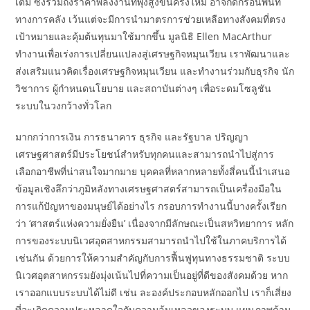
เติม ซึ่งรวมถึงราคาพลังงานที่พุ่งสูงขึ้นครั้งใหม่ อาจกัดกร่อนพื้นที่
ทางการคลัง เว้นแต่จะมีการนำมาตรการช่วยเหลือทางสังคมที่ตรง
เป้าหมายและคุ้มต้นทุนมาใช้มากขึ้น มูลนิธิ Ellen MacArthur
ทำงานเพื่อเร่งการเปลี่ยนแปลงสู่เศรษฐกิจหมุนเวียน เราพัฒนาและ
ส่งเสริมแนวคิดเรื่องเศรษฐกิจหมุนเวียน และทำงานร่วมกับธุรกิจ นัก
วิชาการ ผู้กำหนดนโยบาย และสถาบันต่างๆ เพื่อระดมโซลูชัน
ระบบในวงกว้างทั่วโลก
มากกว่าการเงิน การธนาคาร ธุรกิจ และรัฐบาล ปริญญา
เศรษฐศาสตร์มีประโยชน์สำหรับทุกคนและสามารถนำไปสู่การ
เลือกอาชีพที่น่าสนใจมากมาย บุคคลที่หลากหลายทั้งสี่คนนี้นำเสนอ
ข้อมูลเชิงลึกว่าภูมิหลังทางเศรษฐศาสตร์สามารถเป็นเครื่องมือใน
การแก้ปัญหาของมนุษย์ได้อย่างไร กรอบการทำงานนี้บางครั้งเรียก
ว่า ‘ศาสตร์แห่งความยั่งยืน’ เนื่องจากมีลักษณะเป็นสหวิทยาการ หลัก
การของระบบนิเวศอุตสาหกรรมสามารถนำไปใช้ในภาคบริการได้
เช่นกัน ด้วยการให้ความสำคัญกับการฟื้นฟูทุนทางธรรมชาติ ระบบ
นิเวศอุตสาหกรรมยังมุ่งเน้นไปที่ความเป็นอยู่ที่ดีของสังคมด้วย หาก
เราออกแบบระบบได้ไม่ดี เช่น ละองค์ประกอบหลักออกไป เราก็เสี่ยง
ที่จะเกิดความประหลาดใจกับความล้มเหลวของระบบ แผนภาพด้าน