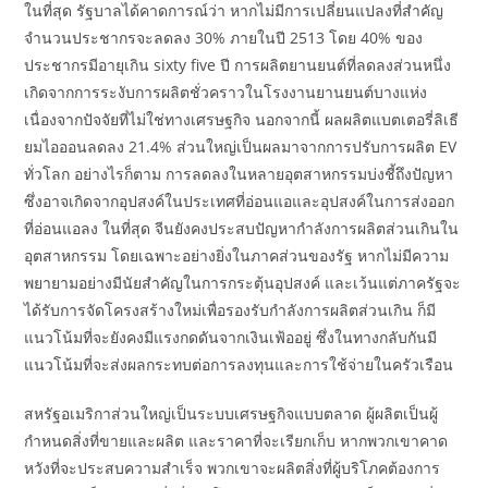
ในที่สุด รัฐบาลได้คาดการณ์ว่า หากไม่มีการเปลี่ยนแปลงที่สำคัญ
จำนวนประชากรจะลดลง 30% ภายในปี 2513 โดย 40% ของ
ประชากรมีอายุเกิน sixty five ปี การผลิตยานยนต์ที่ลดลงส่วนหนึ่ง
เกิดจากการระงับการผลิตชั่วคราวในโรงงานยานยนต์บางแห่ง
เนื่องจากปัจจัยที่ไม่ใช่ทางเศรษฐกิจ นอกจากนี้ ผลผลิตแบตเตอรี่ลิเธี
ยมไอออนลดลง 21.4% ส่วนใหญ่เป็นผลมาจากการปรับการผลิต EV
ทั่วโลก อย่างไรก็ตาม การลดลงในหลายอุตสาหกรรมบ่งชี้ถึงปัญหา
ซึ่งอาจเกิดจากอุปสงค์ในประเทศที่อ่อนแอและอุปสงค์ในการส่งออก
ที่อ่อนแอลง ในที่สุด จีนยังคงประสบปัญหากำลังการผลิตส่วนเกินใน
อุตสาหกรรม โดยเฉพาะอย่างยิ่งในภาคส่วนของรัฐ หากไม่มีความ
พยายามอย่างมีนัยสำคัญในการกระตุ้นอุปสงค์ และเว้นแต่ภาครัฐจะ
ได้รับการจัดโครงสร้างใหม่เพื่อรองรับกำลังการผลิตส่วนเกิน ก็มี
แนวโน้มที่จะยังคงมีแรงกดดันจากเงินเฟ้ออยู่ ซึ่งในทางกลับกันมี
แนวโน้มที่จะส่งผลกระทบต่อการลงทุนและการใช้จ่ายในครัวเรือน
สหรัฐอเมริกาส่วนใหญ่เป็นระบบเศรษฐกิจแบบตลาด ผู้ผลิตเป็นผู้
กำหนดสิ่งที่ขายและผลิต และราคาที่จะเรียกเก็บ หากพวกเขาคาด
หวังที่จะประสบความสำเร็จ พวกเขาจะผลิตสิ่งที่ผู้บริโภคต้องการ