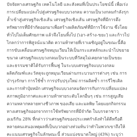
ปัจจัยทางเศรษฐกิจ เทคโนโลยี และสังคมที่เป็นประโยชน์นี้ เพื่อเร่ง
การเปลี่ยนแปลงไปสู่เศรษฐกิจแบบวงกลม ความเป็นวงกลมกำลังรุก
ล้ำเข้าสู่เศรษฐกิจเชิงเส้น เศรษฐกิจเชิงเส้น เศรษฐกิจที่มีการดึง
ทรัพยากรที่มีจำกัดออกมาเพื่อสร้างผลิตภัณฑ์ที่มีการใช้งาน ซึ่งโดย
ทั่วไปไม่เต็มศักยภาพ แล้วจึงโยนทิ้งไป (‘เอา-สร้าง-ขยะ’) และก้าวไป
ไกลกว่าการพิสูจน์แนวคิด ความท้าทายที่เราเผชิญอยู่ในขณะนี้คือ
การขับเคลื่อนเศรษฐกิจหมุนเวียนให้เป็นกระแสหลักและนำไปขยาย
ขนาด เศรษฐกิจแบบวงกลมเป็นระบบที่วัสดุไม่เคยกลายเป็นขยะ
และธรรมชาติได้รับการฟื้นฟู ในระบบเศรษฐกิจแบบวงกลม
ผลิตภัณฑ์และวัสดุจะถูกหมุนเวียนผ่านกระบวนการต่างๆ เช่น การ
บำรุงรักษา การใช้ซ้ำ การปรับปรุงใหม่ การผลิตซ้ำ การรีไซเคิล
และการทำปุ๋ยหมัก เศรษฐกิจแบบวงกลมจัดการกับการเปลี่ยนแปลง
สภาพภูมิอากาศและความท้าทายระดับโลกอื่นๆ เช่น การสูญเสีย
ความหลากหลายทางชีวภาพ ของเสีย และมลพิษ โดยแยกกิจกรรม
ทางเศรษฐกิจออกจากการใช้ทรัพยากรที่มีจำกัด ในบรรดาชาว
อเมริกัน 28% ที่กล่าวว่าเศรษฐกิจของประเทศกำลังทำได้ดีหรือดี
หลายคนเสนอเหตุผลที่เป็นบวกอย่างท่วมท้นว่าทำไมพวกเขาถึงให้
คะแนนเศรษฐกิจในลักษณะนี้ ส่วนแบ่งขนาดใหญ่ (43%) ระบุว่า