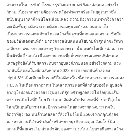
สามารถในการทำกำไรของธุรกิจแครกเกอร์ยังคงอ่อนแอ อย่างไร
ก็ตาม เนื่องจากความต้องการเครื่องทำความร้อนในฤดูหนาวซึ่ง
สนับสนุนราคาก๊าซปิโตรเลียมเหลว ความต้องการแนฟทาจึงคาดว่า
จะเพิ่มขึ้นทุกเดือน ความต้องการลงทุนจะยังคงอ่อนแอต่อไป
เนื่องจากการลงทุนด้านโครงสร้างพื้นฐานที่ลดลงและความเชื่อมั่น
ของบริษัทเอกชนที่ต่ำ มาตรการสนับสนุนนโยบายล่าสุดน่าจะรักษา
เสถียรภาพของภาวะเศรษฐกิจถดถอยเท่านั้น แต่ยังไม่เพียงพอต่อการ
ฟื้นตัวที่แข็งแกร่ง เนื่องจากความเชื่อมั่นของภาคเอกชนที่อ่อนแอ
เศรษฐกิจยังได้รับผลกระทบจากอุปสงค์ภายนอก อย่างไรก็ตาม แรง
กดดันนี้ลดลงในเดือนสิงหาคม 2023 การส่งออกสินค้าลดลง
eight.8% เมื่อเทียบเป็นรายปีในเดือนนั้น ซึ่งปานกลางจากการลดลง
14.5% ในเดือนกรกฎาคม ในตลาดภายนอกที่สำคัญของจีน อุปสงค์
จากยุโรปอ่อนตัวลงอย่างรุนแรงที่สุด เศรษฐกิจสิงคโปร์อยู่บนเส้น
ทางการเติบโตที่ดี โดย Fortune ติดอันดับประเทศที่ร่ำรวยที่สุดใน
โลกเป็นอันดับสาม และมีการลงทุนโดยตรงจากต่างประเทศใน
อัตราที่สูง (62 พันล้านดอลลาร์สิงคโปร์ในปี 2560) หากคุณกำลัง
มองหาสถานที่สำหรับจัดตั้งหรือขยายธุรกิจของคุณ สิงคโปร์คือ
สถานที่ที่คุณควรไป ส่วนสำคัญของการมุ่งเน้นนโยบายคือการสร้าง