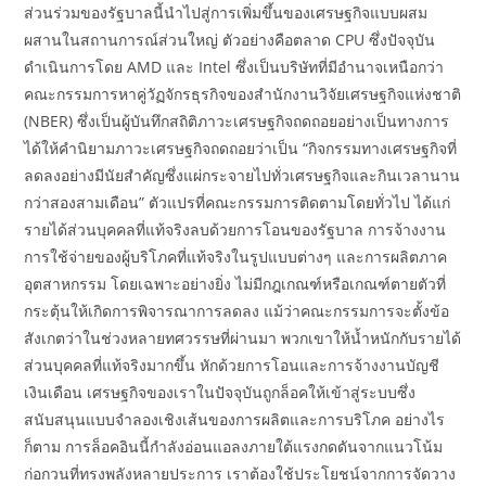
ส่วนร่วมของรัฐบาลนี้นำไปสู่การเพิ่มขึ้นของเศรษฐกิจแบบผสม
ผสานในสถานการณ์ส่วนใหญ่ ตัวอย่างคือตลาด CPU ซึ่งปัจจุบัน
ดำเนินการโดย AMD และ Intel ซึ่งเป็นบริษัทที่มีอำนาจเหนือกว่า
คณะกรรมการหาคู่วัฏจักรธุรกิจของสำนักงานวิจัยเศรษฐกิจแห่งชาติ
(NBER) ซึ่งเป็นผู้บันทึกสถิติภาวะเศรษฐกิจถดถอยอย่างเป็นทางการ
ได้ให้คำนิยามภาวะเศรษฐกิจถดถอยว่าเป็น “กิจกรรมทางเศรษฐกิจที่
ลดลงอย่างมีนัยสำคัญซึ่งแผ่กระจายไปทั่วเศรษฐกิจและกินเวลานาน
กว่าสองสามเดือน” ตัวแปรที่คณะกรรมการติดตามโดยทั่วไป ได้แก่
รายได้ส่วนบุคคลที่แท้จริงลบด้วยการโอนของรัฐบาล การจ้างงาน
การใช้จ่ายของผู้บริโภคที่แท้จริงในรูปแบบต่างๆ และการผลิตภาค
อุตสาหกรรม โดยเฉพาะอย่างยิ่ง ไม่มีกฎเกณฑ์หรือเกณฑ์ตายตัวที่
กระตุ้นให้เกิดการพิจารณาการลดลง แม้ว่าคณะกรรมการจะตั้งข้อ
สังเกตว่าในช่วงหลายทศวรรษที่ผ่านมา พวกเขาให้น้ำหนักกับรายได้
ส่วนบุคคลที่แท้จริงมากขึ้น หักด้วยการโอนและการจ้างงานบัญชี
เงินเดือน เศรษฐกิจของเราในปัจจุบันถูกล็อคให้เข้าสู่ระบบซึ่ง
สนับสนุนแบบจำลองเชิงเส้นของการผลิตและการบริโภค อย่างไร
ก็ตาม การล็อคอินนี้กำลังอ่อนแอลงภายใต้แรงกดดันจากแนวโน้ม
ก่อกวนที่ทรงพลังหลายประการ เราต้องใช้ประโยชน์จากการจัดวาง