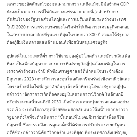
เฉพาะของอัตลักษณ์ของชนเผ่ามากกว่า แต่ถึงแม้จะมีข้อจำกัด GDP
ยังคงเป็นมาตรการที่ใช้กันอย่างแพร่หลายมากที่สุดสำหรับการ
ตัดสินใจของรัฐบาลส่วนใหญ่และการเปรียบเทียบระหว่างประเทศ
ในปี 2020 การแพร่ระบาดของโควิดทำให้เกิดภาวะเศรษฐกิจถดถอย
ในสหราชอาณาจักรที่รุนแรงที่สุดในรอบกว่า 300 ปี ส่งผลให้รัฐบาล
ต้องกู้ยืมเงินหลายแสนล้านปอนด์เพื่อสนับสนุนเศรษฐกิจ
อุปสงค์ในประเทศที่ต่ำ การใช้จ่ายของผู้บริโภคต่ำ และอัตราเงินเฟ้อ
ที่สูง เป็นเพียงปัญหาบางประการที่เศรษฐกิจญี่ปุ่นต้องเผชิญในการ
เจรจาค่าจ้างประจำปี หัวข้อเศรษฐศาสตร์ที่น่าสนใจประจำเดือน
มิถุนายน 2023 เจาะลึกการลงทุนในอสังหาริมทรัพย์เชิงพาณิชย์และ
โครงสร้างที่ไม่ใช่ที่อยู่อาศัยอื่นๆ เจ้าหน้าที่อาวุโสของรัฐบาลญี่ปุ่น
กล่าวว่า “อัตราการเกิดที่ลดลงอยู่ในสถานการณ์วิกฤติ ในอีกหกปี
หรือประมาณนั้นจนถึงปี 2030 เมื่อจำนวนคนหนุ่มสาวจะลดลงอย่าง
รวดเร็ว จะเป็นโอกาสสุดท้ายที่จะพลิกกลับแนวโน้มนี้” เขากล่าวว่า
รัฐบาลตั้งใจที่จะดำเนินการ “ขั้นตอนที่ไม่เคยมีมาก่อน” เพื่อแก้ไข
ปัญหานี้ ซึ่งจะรวมถึงการดูแลเด็กที่ได้รับการปรับปรุง นายกรัฐมน
ตรีคิชิดะกล่าวว่านี่คือ “วิกฤตร้ายแรงที่สุด” ที่ประเทศกำลังเผชิญอยู่