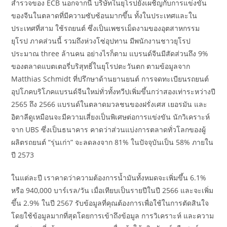
สำรวจของ ECB นอกจากนี้ บริษัทในยุโรปยังเผชิญกับการแข่งขัน
ของจีนในตลาดที่มีความซับซ้อนมากขึ้น ทั้งในประเทศและใน
ประเทศที่สาม ใช้รถยนต์ ซึ่งเป็นเพชรเม็ดงามของอุตสาหกรรม
ยุโรป ภาคส่วนนี้ รวมถึงห่วงโซ่อุปทาน มีพนักงานชาวยุโรป
ประมาณ three ล้านคน อย่างไรก็ตาม แบรนด์จีนมีสัดส่วนถึง 9%
ของตลาดแบตเตอรี่บริสุทธิ์ในยุโรปตะวันตก ตามข้อมูลจาก
Matthias Schmidt ที่ปรึกษาด้านยานยนต์ การจดทะเบียนรถยนต์
อุปโภคบริโภคแบรนด์จีนใหม่ทั่วทั้งทวีปเพิ่มขึ้นกว่าสองเท่าระหว่างปี
2565 ถึง 2566 แบรนด์ในตลาดมวลชนของฝรั่งเศส เยอรมัน และ
อิตาลีดูเหมือนจะมีความเสี่ยงเป็นพิเศษต่อการแข่งขัน นักวิเคราะห์
จาก UBS ซึ่งเป็นธนาคาร คาดว่าส่วนแบ่งการตลาดทั่วโลกของผู้
ผลิตรถยนต์ “รุ่นเก่า” จะลดลงจาก 81% ในปัจจุบันเป็น 58% ภายใน
ปี 2573
ในแต่ละปี เราคาดว่าความต้องการน้ำมันทั้งหมดจะเพิ่มขึ้น 6.1%
หรือ 940,000 บาร์เรล/วัน เมื่อเทียบเป็นรายปีในปี 2566 และจะเพิ่ม
ขึ้น 2.9% ในปี 2567 รับข้อมูลที่คุณต้องการเพื่อใช้ในการตัดสินใจ
โดยใช้ข้อมูลมากที่สุดโดยการเข้าถึงข้อมูล การวิเคราะห์ และความ