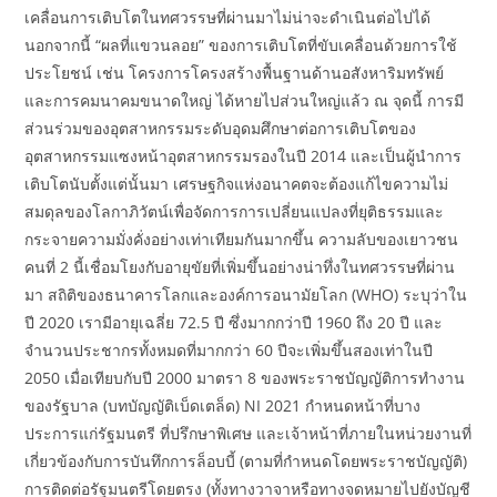
เคลื่อนการเติบโตในทศวรรษที่ผ่านมาไม่น่าจะดำเนินต่อไปได้
นอกจากนี้ “ผลที่แขวนลอย” ของการเติบโตที่ขับเคลื่อนด้วยการใช้
ประโยชน์ เช่น โครงการโครงสร้างพื้นฐานด้านอสังหาริมทรัพย์
และการคมนาคมขนาดใหญ่ ได้หายไปส่วนใหญ่แล้ว ณ จุดนี้ การมี
ส่วนร่วมของอุตสาหกรรมระดับอุดมศึกษาต่อการเติบโตของ
อุตสาหกรรมแซงหน้าอุตสาหกรรมรองในปี 2014 และเป็นผู้นำการ
เติบโตนับตั้งแต่นั้นมา เศรษฐกิจแห่งอนาคตจะต้องแก้ไขความไม่
สมดุลของโลกาภิวัตน์เพื่อจัดการการเปลี่ยนแปลงที่ยุติธรรมและ
กระจายความมั่งคั่งอย่างเท่าเทียมกันมากขึ้น ความลับของเยาวชน
คนที่ 2 นี้เชื่อมโยงกับอายุขัยที่เพิ่มขึ้นอย่างน่าทึ่งในทศวรรษที่ผ่าน
มา สถิติของธนาคารโลกและองค์การอนามัยโลก (WHO) ระบุว่าใน
ปี 2020 เรามีอายุเฉลี่ย 72.5 ปี ซึ่งมากกว่าปี 1960 ถึง 20 ปี และ
จำนวนประชากรทั้งหมดที่มากกว่า 60 ปีจะเพิ่มขึ้นสองเท่าในปี
2050 เมื่อเทียบกับปี 2000 มาตรา 8 ของพระราชบัญญัติการทำงาน
ของรัฐบาล (บทบัญญัติเบ็ดเตล็ด) NI 2021 กำหนดหน้าที่บาง
ประการแก่รัฐมนตรี ที่ปรึกษาพิเศษ และเจ้าหน้าที่ภายในหน่วยงานที่
เกี่ยวข้องกับการบันทึกการล็อบบี้ (ตามที่กำหนดโดยพระราชบัญญัติ)
การติดต่อรัฐมนตรีโดยตรง (ทั้งทางวาจาหรือทางจดหมายไปยังบัญชี