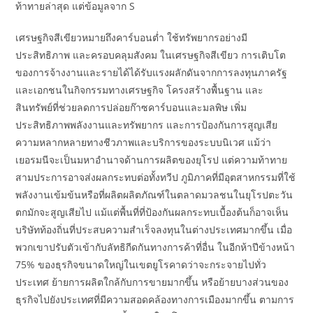
ท้าทายล่าสุด แต่ข้อมูลจาก S
เศรษฐกิจสีเขียวหมายถึงคาร์บอนต่ำ ใช้ทรัพยากรอย่างมี
ประสิทธิภาพ และครอบคลุมสังคม ในเศรษฐกิจสีเขียว การเติบโต
ของการจ้างงานและรายได้ได้รับแรงผลักดันจากการลงทุนภาครัฐ
และเอกชนในกิจกรรมทางเศรษฐกิจ โครงสร้างพื้นฐาน และ
สินทรัพย์ที่ช่วยลดการปล่อยก๊าซคาร์บอนและมลพิษ เพิ่ม
ประสิทธิภาพพลังงานและทรัพยากร และการป้องกันการสูญเสีย
ความหลากหลายทางชีวภาพและบริการของระบบนิเวศ แม้ว่า
เยอรมนีจะเป็นมหาอำนาจด้านการผลิตของยุโรป แต่ความท้าทาย
สามประการอาจส่งผลกระทบต่อทั้งทวีป ภูมิภาคที่มีอุตสาหกรรมที่ใช้
พลังงานเข้มข้นหรือที่ผลิตผลิตภัณฑ์ในตลาดมวลชนในยุโรปตะวัน
ตกมักจะสูญเสียไป แม้แต่พื้นที่ที่ป้องกันผลกระทบเบื้องต้นก็อาจเห็น
บริษัทท้องถิ่นที่ประสบความสำเร็จลงทุนในต่างประเทศมากขึ้น เมื่อ
พวกเขาปรับตัวเข้ากับลัทธิกีดกันทางการค้าที่อื่น ในอีกห้าปีข้างหน้า
75% ของธุรกิจขนาดใหญ่ในเขตยูโรคาดว่าจะกระจายไปทั่ว
ประเทศ ย้ายการผลิตใกล้กับการขายมากขึ้น หรือย้ายบางส่วนของ
ธุรกิจไปยังประเทศที่มีความสอดคล้องทางการเมืองมากขึ้น ตามการ