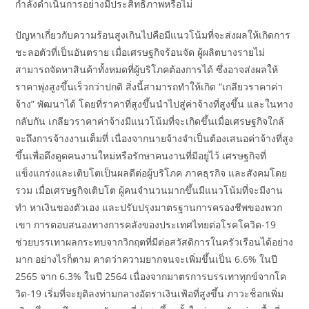
กำลังดำเนินการอย่างมีประสิทธิภาพหรือไม่
ปัญหาเกี่ยวกับความร้อนสูงเกินไปคือมีแนวโน้มที่จะส่งผลให้เกิดการ
ชะลอตัวที่เป็นอันตราย เมื่อเศรษฐกิจร้อนจัด ผู้ผลิตบางรายไม่
สามารถจัดหาสินค้าทั้งหมดที่ผู้บริโภคต้องการได้ ซึ่งอาจส่งผลให้
ราคาพุ่งสูงขึ้นเร็วกว่าปกติ สิ่งนี้สามารถทำให้เกิด “เกลียวราคาค่า
จ้าง” พัฒนาได้ โดยที่ราคาที่สูงขึ้นนำไปสู่ค่าจ้างที่สูงขึ้น และในทาง
กลับกัน เกลียวราคาค่าจ้างมีแนวโน้มที่จะเกิดขึ้นเมื่อเศรษฐกิจใกล้
จะถึงการจ้างงานเต็มที่ เนื่องจากนายจ้างจำเป็นต้องเสนอค่าจ้างที่สูง
ขึ้นเพื่อดึงดูดคนงานใหม่หรือรักษาคนงานที่มีอยู่ไว้ เศรษฐกิจที่
แข็งแกร่งและเติบโตเป็นผลดีต่อผู้บริโภค ภาคธุรกิจ และสังคมโดย
รวม เมื่อเศรษฐกิจเติบโต ผู้คนจำนวนมากขึ้นมีแนวโน้มที่จะมีงาน
ทำ หาเงินของตัวเอง และปรับปรุงมาตรฐานการครองชีพของพวก
เขา การตอบสนองทางการคลังของประเทศไทยต่อโรคโควิด-19
ช่วยบรรเทาผลกระทบจากวิกฤตที่มีต่อสวัสดิการในครัวเรือนได้อย่าง
มาก อย่างไรก็ตาม คาดว่าความยากจนจะเพิ่มขึ้นเป็น 6.6% ในปี
2565 จาก 6.3% ในปี 2564 เนื่องจากมาตรการบรรเทาทุกข์จากโค
วิด-19 เริ่มที่จะยุติลงท่ามกลางอัตราเงินเฟ้อที่สูงขึ้น ภาวะช็อกเพิ่ม