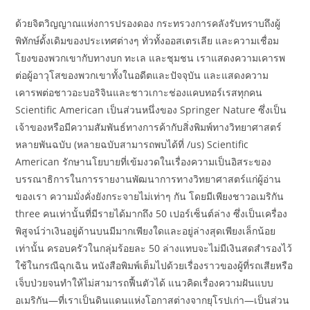
ด้วยจิตวิญญาณแห่งการปรองดอง กระทรวงการคลังรับทราบถึงผู้
พิทักษ์ดั้งเดิมของประเทศต่างๆ ทั่วทั้งออสเตรเลีย และความเชื่อม
โยงของพวกเขากับทางบก ทะเล และชุมชน เราแสดงความเคารพ
ต่อผู้อาวุโสของพวกเขาทั้งในอดีตและปัจจุบัน และแสดงความ
เคารพต่อชาวอะบอริจินและชาวเกาะช่องแคบทอร์เรสทุกคน
Scientific American เป็นส่วนหนึ่งของ Springer Nature ซึ่งเป็น
เจ้าของหรือมีความสัมพันธ์ทางการค้ากับสิ่งพิมพ์ทางวิทยาศาสตร์
หลายพันฉบับ (หลายฉบับสามารถพบได้ที่ /us) Scientific
American รักษานโยบายที่เข้มงวดในเรื่องความเป็นอิสระของ
บรรณาธิการในการรายงานพัฒนาการทางวิทยาศาสตร์แก่ผู้อ่าน
ของเรา ความมั่งคั่งยังกระจายไม่เท่าๆ กัน โดยมีเพียงชาวอเมริกัน
three คนเท่านั้นที่มีรายได้มากถึง 50 เปอร์เซ็นต์ล่าง ซึ่งเป็นเครื่อง
พิสูจน์ว่าเงินอยู่ด้านบนมีมากเพียงใดและอยู่ล่างสุดเพียงเล็กน้อย
เท่านั้น ครอบครัวในกลุ่มร้อยละ 50 ล่างแทบจะไม่มีเงินสดสำรองไว้
ใช้ในกรณีฉุกเฉิน หนังสือพิมพ์เต็มไปด้วยเรื่องราวของผู้ที่รถเสียหรือ
เจ็บป่วยจนทำให้ไม่สามารถฟื้นตัวได้ แนวคิดเรื่องความฝันแบบ
อเมริกัน—ที่เราเป็นดินแดนแห่งโอกาสต่างจากยุโรปเก่า—เป็นส่วน