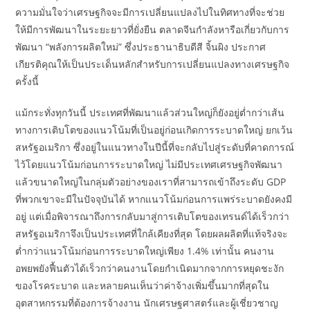
ความมั่นใจว่าเศรษฐกิจจะมีการเปลี่ยนแปลงไปในทิศทางที่จะช่วย
ให้มีการพัฒนาในระยะยาวที่ยั่งยืน ตลาดจีนกำลังหารือเกี่ยวกับการ
พัฒนา “พลังการผลิตใหม่” ซึ่งประธานาธิบดีสี จิ้นผิง ประกาศ
เกียรติคุณให้เป็นประเด็นหลักสำหรับการเปลี่ยนแปลงทางเศรษฐกิจ
ครั้งนี้
แม้กระทั่งทุกวันนี้ ประเทศที่พัฒนาแล้วส่วนใหญ่ก็ยังอยู่ต่ำกว่าเส้น
ทางการเติบโตของแนวโน้มที่เป็นอยู่ก่อนเกิดการระบาดใหญ่ ยกเว้น
สหรัฐอเมริกา ซึ่งอยู่ในแนวทางในปีนี้ที่จะกลับไปสู่ระดับที่คาดการณ์
ไว้โดยแนวโน้มก่อนการระบาดใหญ่ ไม่มีประเทศเศรษฐกิจพัฒนา
แล้วขนาดใหญ่ในกลุ่มตัวอย่างของเราที่สามารถเข้าถึงระดับ GDP
ที่พวกเขาจะมีในปัจจุบันได้ หากแนวโน้มก่อนการแพร่ระบาดยังคงมี
อยู่ แต่เมื่อพิจารณาถึงการกลับมาสู่การเติบโตของเทรนด์ได้เร็วกว่า
สหรัฐอเมริกาจึงเป็นประเทศที่ใกล้เคียงที่สุด โดยผลผลิตที่แท้จริงจะ
ต่ำกว่าแนวโน้มก่อนการระบาดใหญ่เพียง 1.4% เท่านั้น คนงาน
อพยพยังฟื้นตัวได้เร็วกว่าคนงานโดยกำเนิดมากจากการหยุดชะงัก
ของโรคระบาด และหลายคนเห็นว่าค่าจ้างเพิ่มขึ้นมากที่สุดใน
อุตสาหกรรมที่ต้องการจ้างงาน นักเศรษฐศาสตร์และผู้เชี่ยวชาญ