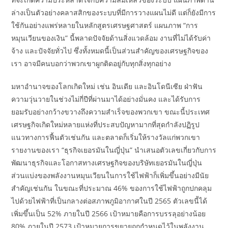
ล่างเป็นตัวอย่างคลาสสิกของระบบที่มีการวางแผนไม่ดี แต่ก็ยังมีการ
ใช้กันอย่างแพร่หลายในหลักสูตรเศรษฐศาสตร์ แผนภาพ “การ
หมุนเวียนของเงิน” นี้พลาดปัจจัยด้านสิ่งแวดล้อม งานที่ไม่ได้รับค่า
จ้าง และปัจจัยทั่วไป ซึ่งทั้งหมดนี้เป็นส่วนสำคัญของเศรษฐกิจของ
เรา อาจมีคนบอกว่าพวกเขาผูกติดอยู่กับทุกสิ่งทุกอย่าง
มหาอำนาจของโลกเกิดใหม่ เช่น อินเดีย และอินโดนีเซีย ฝ่าฟัน
ความวุ่นวายในช่วงไม่กี่ปีที่ผ่านมาได้อย่างมั่นคง และได้รับการ
ยอมรับอย่างกว้างขวางถึงความสำเร็จของพวกเขา ขณะนี้ประเทศ
เศรษฐกิจเกิดใหม่หลายแห่งที่ประสบปัญหามากที่สุดกำลังปฏิรูป
แนวทางการฟื้นตัวเช่นกัน และตลาดก็เริ่มให้รางวัลแก่พวกเขา
รายงานของเรา “ธุรกิจเยอรมันในญี่ปุ่น” นำเสนอตัวเลขเกี่ยวกับการ
พัฒนาธุรกิจและโอกาสทางเศรษฐกิจของบริษัทเยอรมันในญี่ปุ่น
ส่วนแบ่งของพลังงานหมุนเวียนในการใช้ไฟฟ้าก็เพิ่มขึ้นอย่างมีนัย
สำคัญเช่นกัน ในขณะที่ประมาณ 46% ของการใช้ไฟฟ้าถูกปกคลุม
ไปด้วยไฟฟ้าที่เป็นกลางต่อสภาพภูมิอากาศในปี 2565 ตัวเลขนี้ได้
เพิ่มขึ้นเป็น 52% ภายในปี 2566 เป้าหมายคือการบรรลุอย่างน้อย
80% ภายในปี 2573 เป้าหมายการขยายถูกกำหนดไว้ในพลังงาน