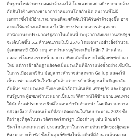
ถิ่นฐานใหม่สามารถลดค่าจ้างลงได้ โดยเฉพาะอย่างยิ่งหากนายจ้าง
ตัดสินใจจ้างพวกเขามากกว่าคนงานโดยกำเนิด คนงานที่ไม่มี
เอกสารซึ่งไม่มีอำนาจมากพอที่จะผลักดันให้ได้รับค่าจ้างสูงขึ้น อาจ
ส่งผลให้ค่าจ้างเฉลี่ยลดลงไปอีก การประมาณการล่าสุดจาก
สำนักงานงบประมาณรัฐสภาในเดือนนี้ ระบุว่ากำลังแรงงานสหรัฐฯ
จะเติบโตขึ้น 5.2 ล้านคนภายในปี 2576 โดยเฉพาะอย่างยิ่งจำนวน
ผู้อพยพสุทธิ CBO ระบุ คาดว่าเศรษฐกิจจะเติบโตอีก 7 ล้านล้าน
ดอลลาร์ในทศวรรษหน้ามากกว่าที่จะเกิดขึ้นหากไม่มีผู้อพยพเข้ามา
ใหม่ แต่การย้ายถิ่นฐานยังคงเป็นประเด็นที่มีการแบ่งขั้วอย่างเข้มข้น
ในการเมืองอเมริกัน ข้อมูลการสำรวจล่าสุดจาก Gallup แสดงให้
เห็นว่าชาวอเมริกันในปัจจุบันอ้างว่าการย้ายถิ่นฐานเป็นปัญหาอัน
ดับต้นๆ ของประเทศ ซึ่งแซงหน้าอัตราเงินเฟ้อ เศรษฐกิจ และปัญหา
กับรัฐบาล ผู้อพยพจำนวนมากเป็นประวัติการณ์ได้ข้ามชายแดนทาง
ใต้นับตั้งแต่ประธานาธิบดีไบเดนเข้ารับตำแหน่ง โดยมีความหวาด
กลัวสูงถึง 2 ล้านคนเป็นปีที่สองติดต่อกันในปีงบประมาณ 2023 ซึ่ง
ถือว่าสูงที่สุดในประวัติศาสตร์สหรัฐฯ เมืองต่างๆ เช่น นิวยอร์ก
ชิคาโก และเดนเวอร์ ประสบปัญหาในการตามทันรถบัสของผู้อพยพ
ที่ส่งมาจากเท็กซัส ซึ่งเป็นศูนย์พักพิงในท้องถิ่นที่มีจำนวนล้นหลาม