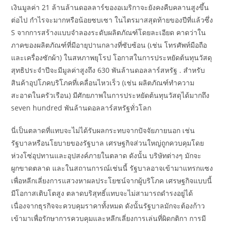
เงินมูลค่า 21 ล้านล้านดอลลาร์ของอเมริกาจะยังคงคืบคลานสูงขึ้น
ต่อไป กำไรจะมากหรือน้อยซบเซา ในไตรมาสสุดท้ายของปีที่แล้วซึ่ง
S จากการสร้างแบบจำลองระดับผลิตภัณฑ์โดยละเอียด คาดว่าใน
ภาคของผลิตภัณฑ์ที่มีอายุปานกลางที่ซับซ้อน (เช่น โทรศัพท์มือถือ
และเครื่องซักผ้า) ในสหภาพยุโรป โอกาสในการประหยัดต้นทุนวัสดุ
สุทธิประจำปีจะมีมูลค่าสูงถึง 630 พันล้านดอลลาร์สหรัฐ . สำหรับ
สินค้าอุปโภคบริโภคที่เคลื่อนไหวเร็ว (เช่น ผลิตภัณฑ์ทำความ
สะอาดในครัวเรือน) มีศักยภาพในการประหยัดต้นทุนวัสดุได้มากถึง
seven hundred พันล้านดอลลาร์สหรัฐทั่วโลก
นี่เป็นตลาดที่แทบจะไม่ได้รับผลกระทบจากปัจจัยภายนอก เช่น
รัฐบาลหรือนโยบายของรัฐบาล เศรษฐกิจส่วนใหญ่ถูกควบคุมโดย
ห่วงโซ่อุปทานและอุปสงค์ภายในตลาด ดังนั้น บริษัทต่างๆ มักจะ
ผูกขาดตลาด และในสถานการณ์เช่นนี้ รัฐบาลอาจเข้ามาแทรกแซง
เพื่อหลีกเลี่ยงการแสวงหาผลประโยชน์จากผู้บริโภค เศรษฐกิจแบบนี้
มีโอกาสเติบโตสูง ตลาดบริสุทธิ์แทบจะไม่สามารถดำรงอยู่ได้
เนื่องจากธุรกิจจะควบคุมราคาทั้งหมด ดังนั้นรัฐบาลมักจะต้องก้าว
เข้ามาเพื่อรักษาการควบคุมและหลีกเลี่ยงการเล่นที่ผิดกติกา การมี