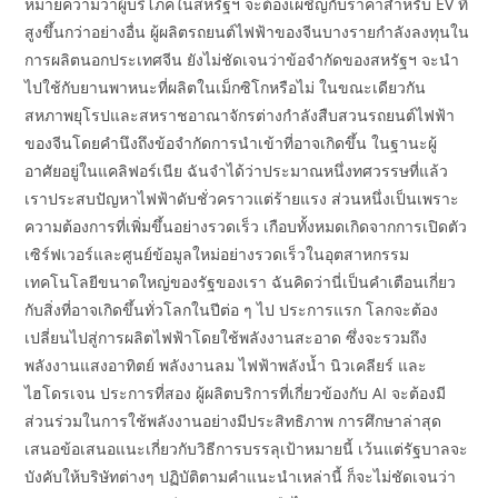
หมายความว่าผู้บริโภคในสหรัฐฯ จะต้องเผชิญกับราคาสำหรับ EV ที่
สูงขึ้นกว่าอย่างอื่น ผู้ผลิตรถยนต์ไฟฟ้าของจีนบางรายกำลังลงทุนใน
การผลิตนอกประเทศจีน ยังไม่ชัดเจนว่าข้อจำกัดของสหรัฐฯ จะนำ
ไปใช้กับยานพาหนะที่ผลิตในเม็กซิโกหรือไม่ ในขณะเดียวกัน
สหภาพยุโรปและสหราชอาณาจักรต่างกำลังสืบสวนรถยนต์ไฟฟ้า
ของจีนโดยคำนึงถึงข้อจำกัดการนำเข้าที่อาจเกิดขึ้น ในฐานะผู้
อาศัยอยู่ในแคลิฟอร์เนีย ฉันจำได้ว่าประมาณหนึ่งทศวรรษที่แล้ว
เราประสบปัญหาไฟฟ้าดับชั่วคราวแต่ร้ายแรง ส่วนหนึ่งเป็นเพราะ
ความต้องการที่เพิ่มขึ้นอย่างรวดเร็ว เกือบทั้งหมดเกิดจากการเปิดตัว
เซิร์ฟเวอร์และศูนย์ข้อมูลใหม่อย่างรวดเร็วในอุตสาหกรรม
เทคโนโลยีขนาดใหญ่ของรัฐของเรา ฉันคิดว่านี่เป็นคำเตือนเกี่ยว
กับสิ่งที่อาจเกิดขึ้นทั่วโลกในปีต่อ ๆ ไป ประการแรก โลกจะต้อง
เปลี่ยนไปสู่การผลิตไฟฟ้าโดยใช้พลังงานสะอาด ซึ่งจะรวมถึง
พลังงานแสงอาทิตย์ พลังงานลม ไฟฟ้าพลังน้ำ นิวเคลียร์ และ
ไฮโดรเจน ประการที่สอง ผู้ผลิตบริการที่เกี่ยวข้องกับ AI จะต้องมี
ส่วนร่วมในการใช้พลังงานอย่างมีประสิทธิภาพ การศึกษาล่าสุด
เสนอข้อเสนอแนะเกี่ยวกับวิธีการบรรลุเป้าหมายนี้ เว้นแต่รัฐบาลจะ
บังคับให้บริษัทต่างๆ ปฏิบัติตามคำแนะนำเหล่านี้ ก็จะไม่ชัดเจนว่า