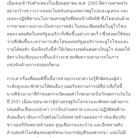
เมื่อเธอเข้ารับตำแหน่งในเดือนตุลาคม พ.ศ. 2565 มีความคาดหวัง
อย่างกว้างขวางว่าเธอจะไม่สนับสนุนสหภาพยุโรปและยูเครน และ
เธอจะปฏิบัติตามนโยบายเศรษฐกิจที่ค่อนข้างมีสถิติ ซึ่งโดดเด่นด้วย
การขาดความน่าจะเป็นทางการคลัง ในขณะที่ผลผลิตในยูโรโซน
ลดลง ผลผลิตในสหรัฐอเมริกาก็เพิ่มขึ้นอย่างรวดเร็ว ซึ่งส่งผลให้ช่อง
ว่างที่เพิ่มขึ้นระหว่างการเติบโตของสหรัฐอเมริกาและยูโรโซนและ
รายได้ต่อหัว ข้อเท็จจริงนี้ทำให้เกิดแรงกดดันต่อค่าเงินยูโร ส่งผลให้
อัตราเงินเฟ้อรุนแรงขึ้นแม้ว่าจะช่วยเพิ่มความสามารถในการ
แข่งขันด้านการส่งออกก็ตาม
การเล่าเรื่องที่สมมติขึ้นนี้อาจช่วยบรรเทาความรู้สึกผิดของผู้นำ
ระดับสูงและชักชวนให้คนอื่นๆ ยอมรับสถานการณ์ที่น่าเสียใจนี้
บางทีช่วงเวลาที่กำหนดการเปิดเผยคำโกหกอาจเป็นวิกฤตการเงินใน
ปี 2551 เมื่อนายธนาคารผู้นำเศรษฐกิจโลกจวนจะพังทลายด้วยการ
ปล่อยสินเชื่อแบบนักล่า การปั่นป่วนตลาด และแนวปฏิบัติต่อต้าน
สังคมอื่นๆ เดินจากไปพร้อมโบนัสหลายล้านดอลลาร์ เช่นเดียวกับ
ชาวอเมริกันหลายล้านคน สูญเสียงานและบ้าน และอีกหลายสิบ
ล้านคนทั่วโลกต้องทนทุกข์ทรมานจากบัญชีของพวกเขา แทบไม่มี