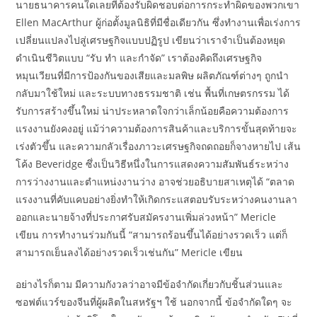
นายธนาคารคนใดเลยที่ต้องรับผิดชอบต่อการกระทำผิดของพวกเขา
Ellen MacArthur ผู้ก่อตั้งมูลนิธิที่มีชื่อเดียวกัน ซึ่งทำงานเพื่อเร่งการ
เปลี่ยนแปลงไปสู่เศรษฐกิจแบบปฏิรูป เขียนว่าเราจำเป็นต้องหยุด
ดำเนินชีวิตแบบ “รับ ทำ และกำจัด” เราต้องคิดถึงเศรษฐกิจ
หมุนเวียนที่มีการป้องกันของเสียและมลพิษ ผลิตภัณฑ์ต่างๆ ถูกนำ
กลับมาใช้ใหม่ และระบบทางธรรมชาติ เช่น พื้นที่เกษตรกรรม ได้
รับการสร้างขึ้นใหม่ น่าประหลาดใจกว่าเล็กน้อยคือความต้องการ
แรงงานยังคงอยู่ แม้ว่าความต้องการสินค้าและบริการขั้นสุดท้ายจะ
เร่งตัวขึ้น และความกลัวเรื่องภาวะเศรษฐกิจถดถอยก็จางหายไป เส้น
โค้ง Beveridge ซึ่งเป็นวิธีหนึ่งในการแสดงความสัมพันธ์ระหว่าง
การว่างงานและตำแหน่งงานว่าง อาจช่วยอธิบายสาเหตุได้ “ตลาด
แรงงานที่คับแคบอย่างยิ่งทำให้เกิดกระแสตอบรับระหว่างคนงานลา
ออกและนายจ้างที่ประกาศรับสมัครงานเพิ่มล่วงหน้า” Mericle
เขียน การทำงานร่วมกันนี้ “สามารถร้อนขึ้นได้อย่างรวดเร็ว แต่ก็
สามารถเย็นลงได้อย่างรวดเร็วเช่นกัน” Mericle เขียน
อย่างไรก็ตาม มีความกังวลว่าอาจมีข้อจำกัดเกี่ยวกับชิ้นส่วนและ
ซอฟต์แวร์ของจีนที่ผู้ผลิตในสหรัฐฯ ใช้ นอกจากนี้ ข้อจำกัดใดๆ จะ