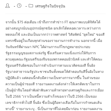
Post
Post
Post
เศรษฐกิจในปัจจุบัน
author:
published:
category:
จากนั้น $75 ต่อเดือน เข้าถึงการทำข่าว FT คุณภาพแบบดิจิทัลได้
อย่างสมบูรณ์บนอุปกรณ์ทุกชนิด ยกเลิกได้ตลอดเวลาระหว่างการ
ทดลองใช้ และมันเป็นมากกว่าวาทศาสตร์ วิสัยทัศน์ “ยุคใหม่” ของสี
แทรกซึมอยู่ในเกือบทุกส่วนของรายงานการทำงาน นอกจากนี้ เมื่อ
วันจันทร์ที่ผ่านมา NPC ได้ผ่านการแก้ไขกฎหมายประกอบ
รัฐธรรมนูญของสภาแห่งรัฐ ซึ่งเสริมความแข็งแกร่งให้กับการ
ควบคุมคณะรัฐมนตรีของจีนของพรรคคอมมิวนิสต์ และทำให้คณะ
รัฐมนตรีรับผิดชอบในการดำเนินการตามแนวคิดของสี จิ้นผิง
รัฐบาลสาธารณรัฐประชาชนจีนทั้งหมดให้คำตอบกับสีจิ้นผิงในทาง
ปฏิบัติแล้ว แต่ตอนนี้กลับมีความเป็นทางการมากขึ้น ในส่วนของ
ความเป็นผู้นำของสี รายงานผลงานดังกล่าวให้เครดิตเขาในการ
เป็นผู้นำจีนโดยลำพังฝ่าฟันความท้าทายทางเศรษฐกิจและการเมือง
ในปี 2566 “เราเป็นหนี้ความสำเร็จของเราในปี 2566 เป็นของ
เลขาธิการทั่วไปสี จิ้นผิง ซึ่งเป็นผู้ถือหางเสือเรือในการกำหนดเส้น
ทางนี้” รายงานระบุ . นี่เป็นภาษาที่ไม่เคยมีมาก่อน รายงานผลงาน