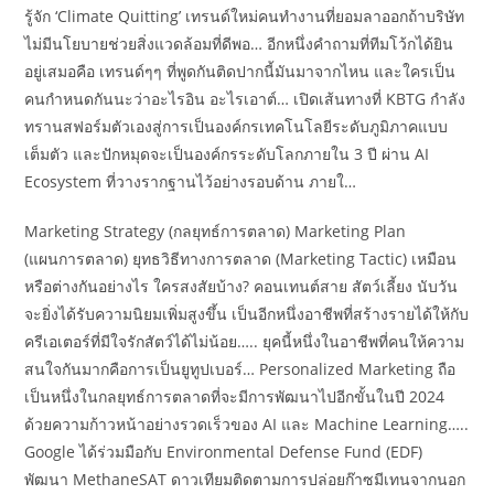
รู้จัก ‘Climate Quitting’ เทรนด์ใหม่คนทำงานที่ยอมลาออกถ้าบริษัท
ไม่มีนโยบายช่วยสิ่งแวดล้อมที่ดีพอ… อีกหนึ่งคำถามที่ทีมโว้กได้ยิน
อยู่เสมอคือ เทรนด์ๆๆ ที่พูดกันติดปากนี้มันมาจากไหน และใครเป็น
คนกำหนดกันนะว่าอะไรอิน อะไรเอาต์… เปิดเส้นทางที่ KBTG กำลัง
ทรานสฟอร์มตัวเองสู่การเป็นองค์กรเทคโนโลยีระดับภูมิภาคแบบ
เต็มตัว และปักหมุดจะเป็นองค์กรระดับโลกภายใน 3 ปี ผ่าน AI
Ecosystem ที่วางรากฐานไว้อย่างรอบด้าน ภายใ…
Marketing Strategy (กลยุทธ์การตลาด) Marketing Plan
(แผนการตลาด) ยุทธวิธีทางการตลาด (Marketing Tactic) เหมือน
หรือต่างกันอย่างไร ใครสงสัยบ้าง? คอนเทนต์สาย สัตว์เลี้ยง นับวัน
จะยิ่งได้รับความนิยมเพิ่มสูงขึ้น เป็นอีกหนึ่งอาชีพที่สร้างรายได้ให้กับ
ครีเอเตอร์ที่มีใจรักสัตว์ได้ไม่น้อย….. ยุคนี้หนึ่งในอาชีพที่คนให้ความ
สนใจกันมากคือการเป็นยูทูปเบอร์… Personalized Marketing ถือ
เป็นหนึ่งในกลยุทธ์การตลาดที่จะมีการพัฒนาไปอีกขั้นในปี 2024
ด้วยความก้าวหน้าอย่างรวดเร็วของ AI และ Machine Learning…..
Google ได้ร่วมมือกับ Environmental Defense Fund (EDF)
พัฒนา MethaneSAT ดาวเทียมติดตามการปล่อยก๊าซมีเทนจากนอก