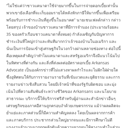
“ไม่ใช่แค่ว่าชาวแคนาดาใช้จ่ายมากขึ้นในการจ่ายดอกเบี้ยเท่านั้น
พวกเขายังเลือกที่จะเก็บออมรายได้หลังหักภาษีให้มากขึ้นเพื่อเตรียม
พร้อมรับการชำระเงินที่สูงขึ้นในอนาคต” นายเชนเฟลด์กล่าว กล่าว
โดยสรุป เจ้าของบ้านชาวแคนาดาที่มีการจำนอง (ประมาณร้อยละ
35 ของครัวเรือนชาวแคนาดาทั้งหมด) กำลังเผชิญกับปัญหาการ
ชำระเงินที่ใหญ่กว่าและทันทีมากกว่าเจ้าของบ้านในอเมริกา และ
นั่นเป็นการป้อนเข้าสู่เศรษฐกิจในวงกว้างผ่านหลายช่องทาง ต่อไปนี้
คือเหตุผลสำคัญว่าทำไมแคนาดาและสหรัฐอเมริกาจึงมีแนวโน้มไป
ในทิศทางที่ต่างกัน และสิ่งที่ส่งผลต่ออัตราดอกเบี้ย Arkansas
Advocate เป็นองค์กรข่าวที่ไม่แสวงหาผลกำไรและไม่ฝักใฝ่ฝ่ายใด
ซึ่งอุทิศตนให้กับการรายงานรายวันที่เข้มงวดและยุติธรรม และการ
รายงานข่าวเชิงสืบสวน โดยมีเจ้าหน้าที่ของรัฐรับผิดชอบ และมุ่ง
เน้นไปที่ความสัมพันธ์ระหว่างชีวิตของ Arkansans และนโยบาย
สาธารณะ บริการนี้ให้บริการฟรีสำหรับผู้อ่านและสำนักข่าวอื่นๆ
เศรษฐกิจของภาคอีสานถูกครอบงำด้วยเกษตรกรรม แม้ว่าผลผลิตจะ
ย่ำแย่และภาคส่วนนี้ก็มีความสำคัญลดลง โดยเป็นผลจากการค้า
และภาคบริการ ประชากรส่วนใหญ่ยากจนและมีการศึกษาไม่ดี
แรงงานจำนวนมากถูกผลักดันด้วยความยากจนให้หางานทำในส่วน