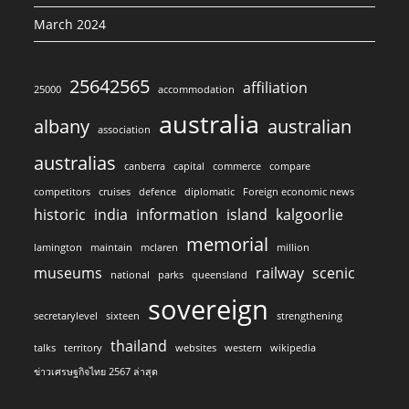
March 2024
25642565
affiliation
25000
accommodation
australia
albany
australian
association
australias
canberra
capital
commerce
compare
competitors
cruises
defence
diplomatic
Foreign economic news
historic
india
information
island
kalgoorlie
memorial
lamington
maintain
mclaren
million
museums
railway
scenic
national
parks
queensland
sovereign
secretarylevel
sixteen
strengthening
thailand
talks
territory
websites
western
wikipedia
ข่าวเศรษฐกิจไทย 2567 ล่าสุด