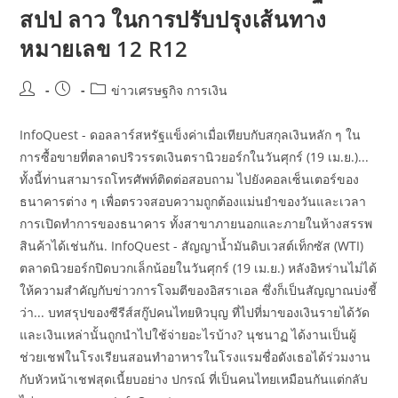
สปป ลาว ในการปรับปรุงเส้นทาง
หมายเลข 12 R12
Post
Post
Post
ข่าวเศรษฐกิจ การเงิน
author:
published:
category:
InfoQuest - ดอลลาร์สหรัฐแข็งค่าเมื่อเทียบกับสกุลเงินหลัก ๆ ใน
การซื้อขายที่ตลาดปริวรรตเงินตรานิวยอร์กในวันศุกร์ (19 เม.ย.)...
ทั้งนี้ท่านสามารถโทรศัพท์ติดต่อสอบถาม ไปยังคอลเซ็นเตอร์ของ
ธนาคารต่าง ๆ เพื่อตรวจสอบความถูกต้องแม่นยำของวันและเวลา
การเปิดทำการของธนาคาร ทั้งสาขาภายนอกและภายในห้างสรรพ
สินค้าได้เช่นกัน. InfoQuest - สัญญาน้ำมันดิบเวสต์เท็กซัส (WTI)
ตลาดนิวยอร์กปิดบวกเล็กน้อยในวันศุกร์ (19 เม.ย.) หลังอิหร่านไม่ได้
ให้ความสำคัญกับข่าวการโจมตีของอิสราเอล ซึ่งก็เป็นสัญญาณบ่งชี้
ว่า... บทสรุปของซีรีส์สกู๊ปคนไทยหิวบุญ ที่ไปที่มาของเงินรายได้วัด
และเงินเหล่านั้นถูกนำไปใช้จ่ายอะไรบ้าง? นุชนาฏ ได้งานเป็นผู้
ช่วยเชฟในโรงเรียนสอนทําอาหารในโรงแรมชื่อดังเธอได้ร่วมงาน
กับหัวหน้าเชฟสุดเนี้ยบอย่าง ปกรณ์ ที่เป็นคนไทยเหมือนกันแต่กลับ