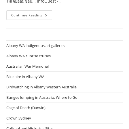
ไม่เคยออมชอม... InfoQuest -…
รัฐบาล
Continue Reading
ไทย-
ข่าว
ทำเนียบ
รัฐบาล-
รอง
โฆษก
เกณิ
Albany WA indigenous art galleries
กา
เผย
ครม
Albany WA sunrise cruises
เห็น
ชอบ
Australian War Memorial
ให้
ความ
ช่วย
Bike hire in Albany WA
เหลือ
ทางการ
Birdwatching in Albany Western Australia
เงิน
แก่
รัฐบาล
Bungee Jumping in Australia: Where to Go
สปป
ลาว
Cage of Death (Darwin)
ใน
การ
ปรับปรุง
Crown Sydney
เส้น
ทาง
หมายเลข
Cultural and Historical Sites