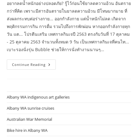
อยากลดน้ำหนักอย่างปลอดภัย? รู้ไว้ก่อนใช้ยาลดความอ้วน อันตราย
สสส
กว่าที่คิด เพราะมีสารอันตรายในยาลดความอ้วน มีโทษมากมาย ที่
ส่งผลกระทบต่อร่างกาย... ออกกำลังกาย แต่น้ำหนักไม่ลด เกิดจาก
พฤติกรรมการกิน การดื่ม รวมไปถึงการพักผ่อน หากออกกำลังกายทุก
วัน แต... โปรตีนเสริม เทศกาลกินเจปี 2563 ตรงกับวันที่ 17 ตุลาคม
- 25 ตุลาคม 2563 จำนวนทั้งหมด 9 วัน เป็นเทศกาลกินเจที่คนไท...
เบาะรองนั่งรุ่น Bubble ช่วยให้การนั่งทำงานนานๆ…
สรุป
Continue Reading
เนื้อหา
ระบบ
นิเวศ
ม
3
หน้าที่
ของ
Albany WA indigenous art galleries
สิ่ง
มี
ชีวิต
Albany WA sunrise cruises
ใน
ระบบ
Australian War Memorial
นิเวศ
มี
อะไร
Bike hire in Albany WA
บ้าง?