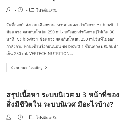
Post
Post
Post
โปรตีนเสริม
author:
published:
category:
วันที่ออกกำลังกาย เลือกทาน- ทานก่อนออกกำลังกาย ชง biovitt 1
ช้อนตวง ผสมกับน้ำเย็น 250 ml.- หลังออกกำลังกาย [ไม่เกิน 30
นาที] ชง biovitt 1 ช้อนตวง ผสมกับน้ำเย็น 250 ml.วันที่ไม่ออก
กำลังกาย-ทานเช้าหรือก่อนนอน ชง biovitt 1 ช้อนตวง ผสมกับน้ำ
เย็น 250 ml. VERTECH NUTRITION…
โปรตีน
Continue Reading
กับ
การ
ออก
กำลัง
กาย
สร้าง
สรุปเนื้อหา ระบบนิเวศ ม 3 หน้าที่ของ
กล้าม
เนื้อ
สิ่งมีชีวิตใน ระบบนิเวศ มีอะไรบ้าง?
สำนักงาน
กองทุน
สนับสนุน
การ
Post
Post
Post
โปรตีนเสริม
สร้าง
author:
published:
category:
เสริมสุข
ภาพ