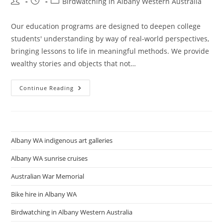
Post
Post
Post
Birdwatching in Albany Western Australia
author:
published:
category:
Our education programs are designed to deepen college
students' understanding by way of real-world perspectives,
bringing lessons to life in meaningful methods. We provide
wealthy stories and objects that not…
Birdlife
Continue Reading
Along
The
Rainbow
Coast,
Western
Australia
Albany WA indigenous art galleries
Albany WA sunrise cruises
Australian War Memorial
Bike hire in Albany WA
Birdwatching in Albany Western Australia